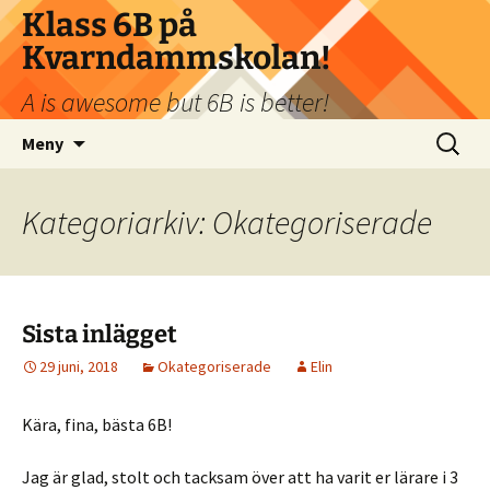
Klass 6B på
Kvarndammskolan!
A is awesome but 6B is better!
Hoppa
Sök
Meny
till
efter:
innehåll
Kategoriarkiv: Okategoriserade
Sista inlägget
29 juni, 2018
Okategoriserade
Elin
Kära, fina, bästa 6B!
Jag är glad, stolt och tacksam över att ha varit er lärare i 3