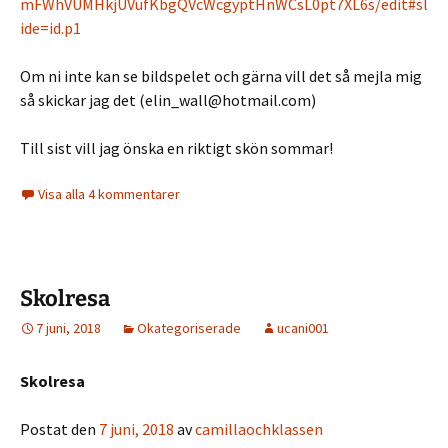
mFWhVUMHkjUVufKbgQVcWcgyptHnWCsL0pt7XL6s/edit#sl
ide=id.p1
Om ni inte kan se bildspelet och gärna vill det så mejla mig
så skickar jag det (elin_wall@hotmail.com)
Till sist vill jag önska en riktigt skön sommar!
Visa alla 4 kommentarer
Skolresa
7 juni, 2018
Okategoriserade
ucani001
Skolresa
Postat den
7 juni, 2018
av
camillaochklassen