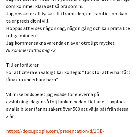
som kommer klara det så bra som ni.
Jag önskar er all lycka till i framtiden, en framtid som kan
ta er precis dit ni vill.
Hoppas att vi ses någon dag, någon gång och kan prata lite
roliga minnen.
Jag kommer sakna varenda en av er otroligt mycket.
Ni kommer fattas mig <3
Till er föräldrar
För att citera en väldigt kär kollega: ”Tack för att vi har fått
låna era underbara barn”.
Vill ni se bildspelet jag visade för eleverna på
avslutningsdagen så följ länken nedan. Det är ett axplock
av alla bilder (fanns säkert över 500 att välja på) från dessa
3 år.
https://docs.google.com/presentation/d/1QB-