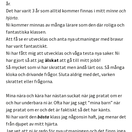
år.
Det har varit 3 år som alltid kommer finnas i mitt
minne och
hjärta
.
Ni kommer minnas av många lärare som den där roliga och
fantastiska klassen.
Att få se er utvecklas och anta nya utmaningar med bravur
har varit fantastiskt.
Ni har fått mig att utvecklas och våga testa nya saker. Ni
har gjort så att jag
älskat
att gå till mitt jobb!
Så mycket som vi har skrattat men ändå lärt oss. Så många
kloka och drivande frågor. Sluta aldrig med det, varken
skrattet eller frågorna.
Mina nära och kära har nästan suckat när jag pratat om er
och hur underbara ni är. Ofta har jag sagt ”mina barn” när
jag pratat om er och det är faktiskt så det har känts.
Ni har varit den
bästa
klass jag någonsin haft, jag menar det
från djupet av mitt hjärta.
Jag vet att ni är redo för nya utmaningen och det finns inga