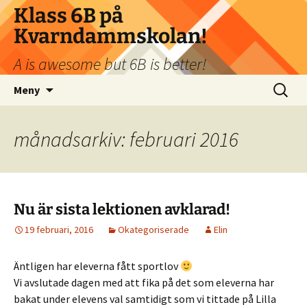
Klass 6B på
Kvarndammskolan!
A is awesome but 6B is better!
Hoppa
Sök
Meny
till
efter:
innehåll
månadsarkiv: februari 2016
Nu är sista lektionen avklarad!
19 februari, 2016
Okategoriserade
Elin
Äntligen har eleverna fått sportlov
Vi avslutade dagen med att fika på det som eleverna har
bakat under elevens val samtidigt som vi tittade på Lilla