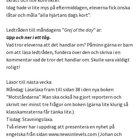
Idag hade vi lite mys på eftermiddagen, eleverna fick önska
låtar och måla ”alla hjärtans dags kort”.
Ledtråden till måndagens ”
Grej of the day
” är:
Upp och ner i ett tåg.
Vad tror eleverna att det handlar om? Påminn gärna er barn
om att läsa ledtråden, fundera över den och skriva i en
kommentar vad de tror det handlar om. Skulle vara väldigt
roligt!
Läxor till nästa vecka:
Måndag: Läseläxa fram till sidan 38 i den nya boken
”Motståndarna”. Man ska också ha gjort reportern och
skrivit ner minst tre frågor om boken (gärna lite klurig så
klasskamraterna får tänka lite.).
Tisdag: Stavningsläxa.
Två elever har i uppdrag att presentera en nyhet på
engelska från sidan www.newsinlevels.com (Johan och