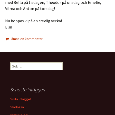
med Bella på tisdagen, Theodor på onsdag och Emelie,
Vilma och Anton på torsdag!
Nu hoppas vi på en trevlig vecka!
Elin
Lämna en kommentar
Sök
efter:
Senaste inläggen
Sista inlägget
Skolresa
(ingen rubrik)