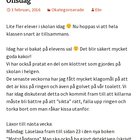
Onsdag
3 februari, 2016
Okategoriserade
Elin
Lite fler elever i skolan idag
Nu hoppas vi att hela
klassen snart är tillsammans.
Idag har vi bakat på elevens val
Det blir säkert mycket
goda kakor!
Vi har också pratat en del om klottret som gjordes på
skolan i helgen.
De senaste veckorna har jag fått mycket klagomål på att
det är kiss på ringen och även på golvet på vår toalett. Vi
har idag diskuterat detta och kommit fram till att killarna
måste bli bättre på att ”sikta” rätt, fälla upp ringen och
torka bort om man råkar kissa utanför.
Läxor till nästa vecka:
Måndag: Läseläxa fram till sidan 23 i den nya boken
”Motståndarna”. Man ska också ha gjort detektiven (skrivit