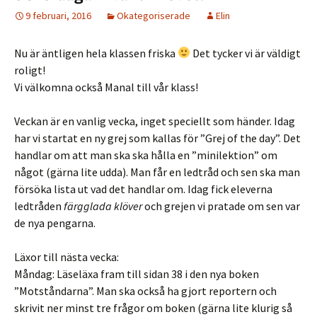
9 februari, 2016
Okategoriserade
Elin
Nu är äntligen hela klassen friska
Det tycker vi är väldigt
roligt!
Vi välkomna också Manal till vår klass!
Veckan är en vanlig vecka, inget speciellt som händer. Idag
har vi startat en ny grej som kallas för ”Grej of the day”. Det
handlar om att man ska ska hålla en ”minilektion” om
något (gärna lite udda). Man får en ledtråd och sen ska man
försöka lista ut vad det handlar om. Idag fick eleverna
ledtråden
färgglada klöver
och grejen vi pratade om sen var
de nya pengarna.
Läxor till nästa vecka:
Måndag: Läseläxa fram till sidan 38 i den nya boken
”Motståndarna”. Man ska också ha gjort reportern och
skrivit ner minst tre frågor om boken (gärna lite klurig så