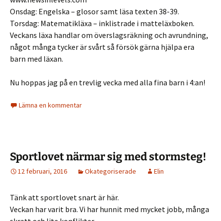
Onsdag: Engelska – glosor samt läsa texten 38-39.
Torsdag: Matematikläxa – inklistrade i matteläxboken.
Veckans läxa handlar om överslagsräkning och avrundning,
något många tycker är svårt så försök gärna hjälpa era
barn med läxan.
Nu hoppas jag på en trevlig vecka med alla fina barn i 4:an!
Lämna en kommentar
Sportlovet närmar sig med stormsteg!
12 februari, 2016
Okategoriserade
Elin
Tänk att sportlovet snart är här.
Veckan har varit bra. Vi har hunnit med mycket jobb, många
skratt och lite konflikter.