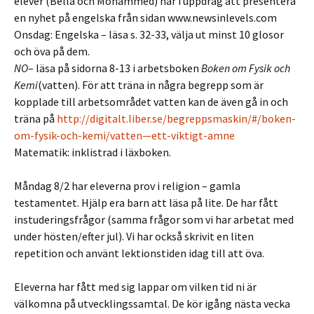
elever (Bella och Mohammed) har i uppdrag att presentera
en nyhet på engelska från sidan www.newsinlevels.com
Onsdag: Engelska – läsa s. 32-33, välja ut minst 10 glosor
och öva på dem.
NO
– läsa på sidorna 8-13 i arbetsboken
Boken om Fysik och
Kemi
(vatten). För att träna in några begrepp som är
kopplade till arbetsområdet vatten kan de även gå in och
träna på
http://digitalt.liber.se/begreppsmaskin/#/boken-
om-fysik-och-kemi/vatten—ett-viktigt-amne
Matematik: inklistrad i läxboken.
Måndag 8/2 har eleverna prov i religion – gamla
testamentet. Hjälp era barn att läsa på lite. De har fått
instuderingsfrågor (samma frågor som vi har arbetat med
under hösten/efter jul). Vi har också skrivit en liten
repetition och använt lektionstiden idag till att öva.
Eleverna har fått med sig lappar om vilken tid ni är
välkomna på utvecklingssamtal. De kör igång nästa vecka