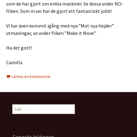
som de har gjort om enkla maskiner. Se dessa under NO-
fliken. Som ni ser har de gjort ett fantastiskt jobb!
Vi har även kommit igång med nya ”Mot nya höjder”
utmaningar, se under fliken ”Make it Move”.
Ha det gott!
Camilla
Lämna en kommentar
Sök
efter:
Senaste inläggen