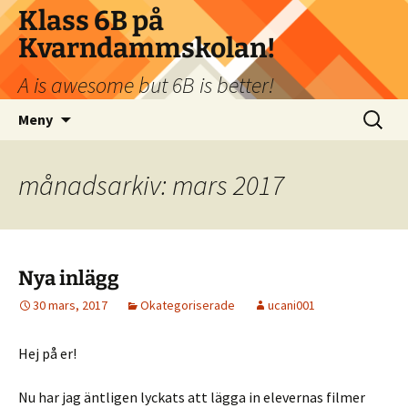
Klass 6B på
Kvarndammskolan!
A is awesome but 6B is better!
Hoppa
Sök
Meny
till
efter:
innehåll
månadsarkiv: mars 2017
Nya inlägg
30 mars, 2017
Okategoriserade
ucani001
Hej på er!
Nu har jag äntligen lyckats att lägga in elevernas filmer