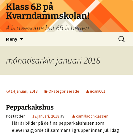
Klass 6B på
Kvarndammskolan!
A is awesome but 6B is better!
Hoppa
Sök
Meny
till
efter:
innehåll
månadsarkiv: januari 2018
14 januari, 2018
Okategoriserade
ucani001
Pepparkakshus
Postat den
12 januari, 2018
av
camillaochklassen
Här är bilder på de fina pepparkakshusen som
eleverna gjorde tillsammans i grupper innan jul. Idag