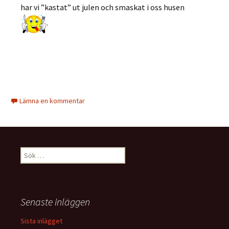
har vi ”kastat” ut julen och smaskat i oss husen
.
Lämna en kommentar
Sök
efter:
Senaste inläggen
Sista inlägget