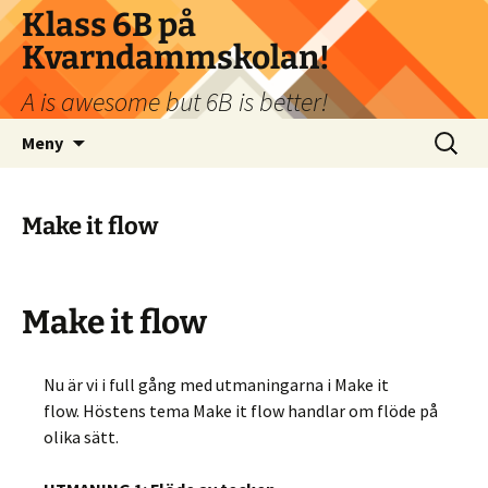
Klass 6B på
Kvarndammskolan!
A is awesome but 6B is better!
Hoppa
Sök
Meny
till
efter:
innehåll
Make it flow
Make it flow
Nu är vi i full gång med utmaningarna i Make it
flow. Höstens tema Make it flow handlar om flöde på
olika sätt.