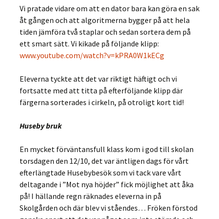
Vi pratade vidare om att en dator bara kan göra en sak
åt gången och att algoritmerna bygger på att hela
tiden jämföra två staplar och sedan sortera dem på
ett smart sätt. Vi kikade på följande klipp:
www.youtube.com/watch?v=kPRA0W1kECg
Eleverna tyckte att det var riktigt häftigt och vi
fortsatte med att titta på efterföljande klipp där
färgerna sorterades i cirkeln, på otroligt kort tid!
Huseby bruk
En mycket förväntansfull klass kom i god till skolan
torsdagen den 12/10, det var äntligen dags för vårt
efterlängtade Husebybesök som vi tack vare vårt
deltagande i ”Mot nya höjder” fick möjlighet att åka
på! I hällande regn räknades eleverna in på
Skolgården och där blev vi ståendes… Fröken förstod