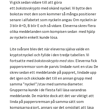
Vi gick sedan vidare till att göra
ett
bokstavskrypto
med okänd nyckel. Vi bytte den
bokstav mot den som kommer så många positioner
senare i alfabetet som nyckeln angav. Om nyckeln är
3 blir A=D, B blir E och så vidare. Eleverna skrev flera
olika meddelanden som kompisen sedan med hjälp
av nyckeln enkelt kunde lösa.
Lite svårare blev det när eleverna själva valde en
kryptotnyckel och fyllde i den tredje tabellen. Vi
fortsatte med
bokstavskrypto med stav
. Eleverna fick
pappersremsor som de parvis lindade runt en stav. De
skrev sedan ett meddelande på pappret, lindade upp
det igen och skickade det till en annan grupp med
samma ”nyckel”/stav med samma diameter.
Grupperna kunde i de flesta fall läsa varandras
meddelande. De märkte dock att det var viktigt att
linda på pappersremsan på samma sätt som
kompisarna gjort, annars var det omöjligt att läsa