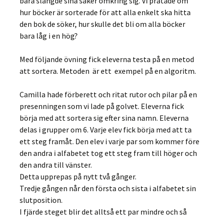
bara slängde sina saker omkring sig. Vi pratade om
hur böcker är sorterade för att alla enkelt ska hitta
den bok de söker, hur skulle det bli om alla böcker
bara låg i en hög?
Med följande övning fick eleverna testa på en metod
att sortera. Metoden är ett exempel på en algoritm.
Camilla hade förberett och ritat rutor och pilar på en
presenningen som vi lade på golvet. Eleverna fick
börja med att sortera sig efter sina namn. Eleverna
delas i grupper om 6. Varje elev fick börja med att ta
ett steg framåt. Den elev i varje par som kommer före
den andra i alfabetet tog ett steg fram till höger och
den andra till vänster.
Detta upprepas på nytt två gånger.
Tredje gången når den första och sista i alfabetet sin
slutposition.
I fjärde steget blir det alltså ett par mindre och så