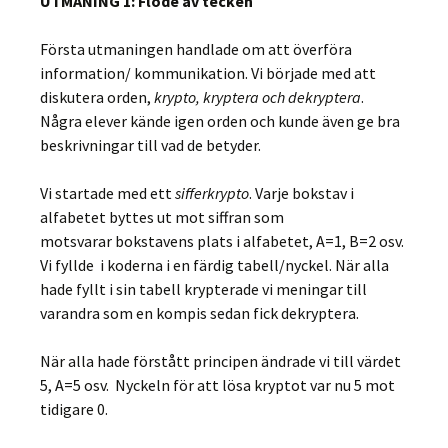
UTMANING 1: Flöde av tecken
Första utmaningen handlade om att överföra
information/ kommunikation. Vi började med att
diskutera orden,
krypto, kryptera och dekryptera
.
Några elever kände igen orden och kunde även ge bra
beskrivningar till vad de betyder.
Vi startade med ett
sifferkrypto
. Varje bokstav i
alfabetet byttes ut mot siffran som
motsvarar bokstavens plats i alfabetet, A=1, B=2 osv.
Vi fyllde i koderna i en färdig tabell/nyckel. När alla
hade fyllt i sin tabell krypterade vi meningar till
varandra som en kompis sedan fick dekryptera.
När alla hade förstått principen ändrade vi till värdet
5, A=5 osv. Nyckeln för att lösa kryptot var nu 5 mot
tidigare 0.