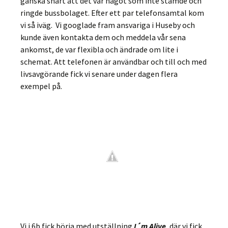
ganska snart att det var något som inte stämde och
ringde bussbolaget. Efter ett par telefonsamtal kom
vi så iväg. Vi googlade fram ansvariga i Huseby och
kunde även kontakta dem och meddela vår sena
ankomst, de var flexibla och ändrade om lite i
schemat. Att telefonen är användbar och till och med
livsavgörande fick vi senare under dagen flera
exempel på.
Vi i 6b fick börja med utställning
I´m Alive
, där vi fick