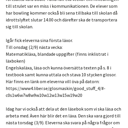
till strulet var en miss i kommunikationen. De elever som
har bowling kommer också bli sena tillbaka till skolan då
idrottslyftet slutar 14.00 och därefter ska de transportera
sig till skolan.
Igår fick eleverna sina första läxor.
Till onsdag (2/9) nästa vecka:
Matematikläxa, blandade uppgifter (finns inklistrat i
läxboken)
Engelskaläxa, läsa och kunna översätta texten på s. 8 i
textbook samt kunna uttala och stava 10 stycken glosor.
Här finns en länk om eleverna vill öva på datorn:
https://www4.liber.se/glosmaskin/good_stuff_4/#-
c0s1w6w7w8w9w10w12w13w15w19w20
Idag har vi också att dela ut den läsebok som vi ska läsa och
arbeta med. Även här blir det en läxa. Den ska vara gjord till
nästa torsdag (3/9). Eleverna ska svara på några frågor om