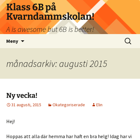
Klass 6B på
Kvarndammskolan!
A is awesome but 6B is better!
Hoppa
Sök
Meny
till
efter:
innehåll
månadsarkiv: augusti 2015
Ny vecka!
31 augusti, 2015
Okategoriserade
Elin
Hej!
Hoppas att alla där hemma har haft en bra helg! Idag har vi