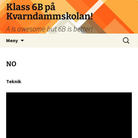
Klass 6B på
Kvarndammskolan!
A is awesome but 6B is better!
Hoppa
Sök
Meny
till
efter:
innehåll
NO
Teknik