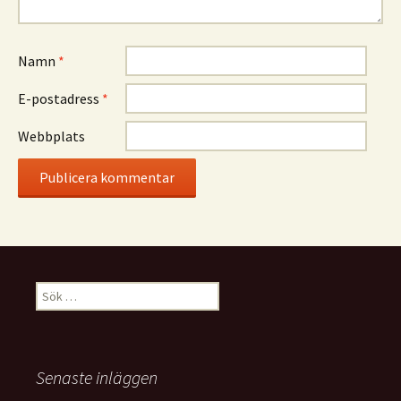
Namn
*
E-postadress
*
Webbplats
Sök
efter:
Senaste inläggen