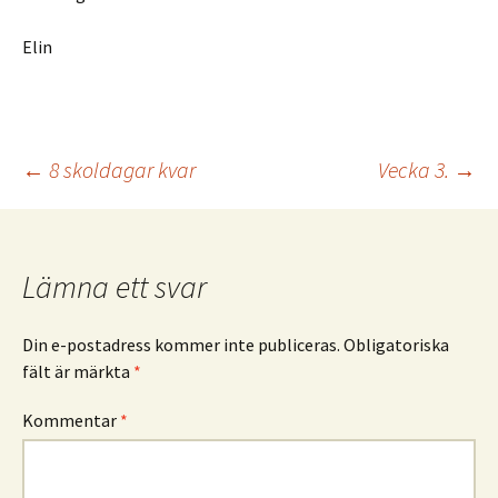
Elin
Inläggsnavigering
←
8 skoldagar kvar
Vecka 3.
→
Lämna ett svar
Din e-postadress kommer inte publiceras.
Obligatoriska
fält är märkta
*
Kommentar
*