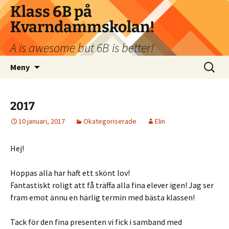
Klass 6B på
Kvarndammskolan!
A is awesome but 6B is better!
Hoppa
Sök
Meny
till
efter:
innehåll
2017
10 januari, 2017
Okategoriserade
Elin
Hej!
Hoppas alla har haft ett skönt lov!
Fantastiskt roligt att få träffa alla fina elever igen! Jag ser
fram emot ännu en härlig termin med bästa klassen!
Tack för den fina presenten vi fick i samband med