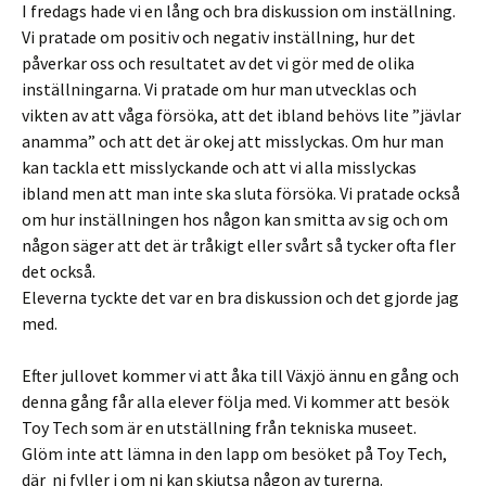
I fredags hade vi en lång och bra diskussion om inställning.
Vi pratade om positiv och negativ inställning, hur det
påverkar oss och resultatet av det vi gör med de olika
inställningarna. Vi pratade om hur man utvecklas och
vikten av att våga försöka, att det ibland behövs lite ”jävlar
anamma” och att det är okej att misslyckas. Om hur man
kan tackla ett misslyckande och att vi alla misslyckas
ibland men att man inte ska sluta försöka. Vi pratade också
om hur inställningen hos någon kan smitta av sig och om
någon säger att det är tråkigt eller svårt så tycker ofta fler
det också.
Eleverna tyckte det var en bra diskussion och det gjorde jag
med.
Efter jullovet kommer vi att åka till Växjö ännu en gång och
denna gång får alla elever följa med. Vi kommer att besök
Toy Tech som är en utställning från tekniska museet.
Glöm inte att lämna in den lapp om besöket på Toy Tech,
där ni fyller i om ni kan skjutsa någon av turerna.