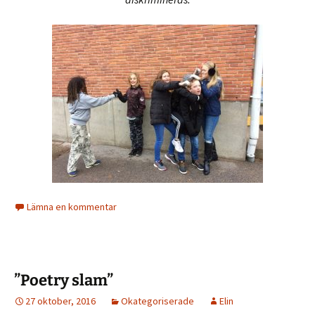
Lämna en kommentar
”Poetry slam”
27 oktober, 2016
Okategoriserade
Elin
Här kommer en bildbomb från gårdagens lektion på