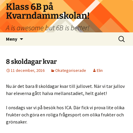
Klass 6B på
Kvarndammskolan!
A is awesome but 6B is better!
Hoppa
Sök
Meny
till
efter:
innehåll
8 skoldagar kvar
11 december, 2016
Okategoriserade
Elin
Nu är det bara 8 skoldagar kvar till jullovet. När vi tar jullov
har eleverna gått halva mellanstadiet, helt galet!
I onsdags var vi på besök hos ICA. Där fick vi prova lite olika
frukter och göra en roliga frågesport om olika frukter och
grönsaker.