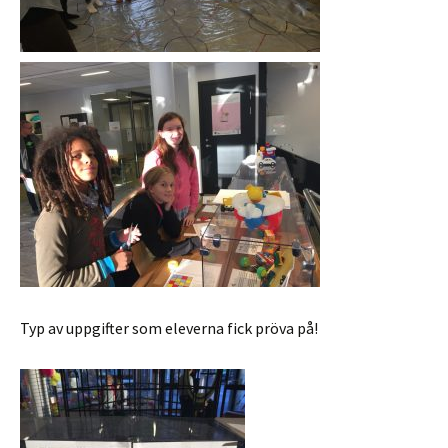
Typ av uppgifter som eleverna fick pröva på!